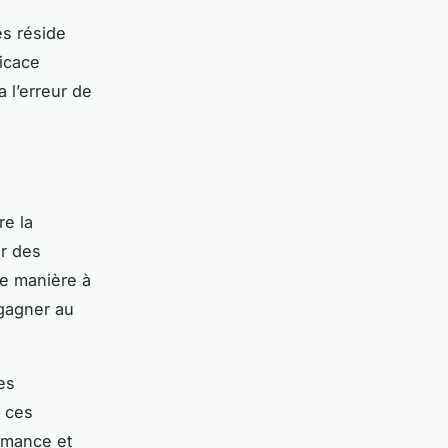
ès réside
icace
a l’erreur de
re la
er des
de manière à
 gagner au
es
t ces
ormance et