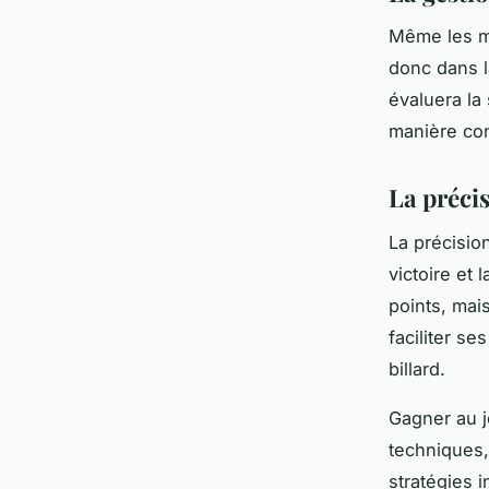
Même les me
donc dans l
évaluera la 
manière cons
La préci
La précision
victoire et
points, mai
faciliter s
billard.
Gagner au j
techniques,
stratégies 