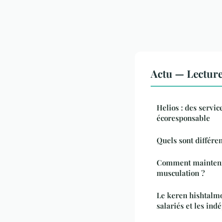
Actu — Lectur
Helios : des servic
écoresponsable
Quels sont différen
Comment maintenir
musculation ?
Le keren hishtalmo
salariés et les ind