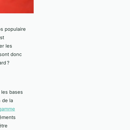
ps populaire
st
er les
 sont donc
ard ?
r les bases
n de la
 gamme
léments
être