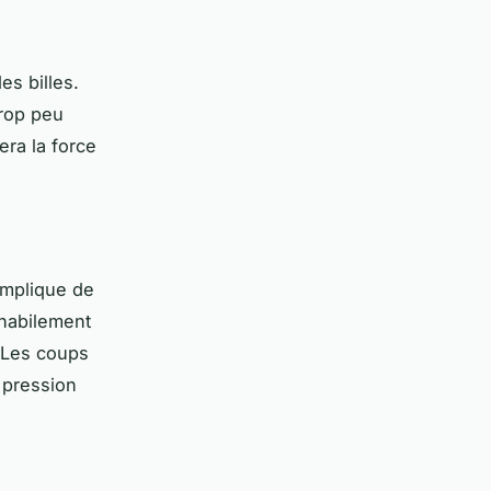
es billes.
trop peu
era la force
implique de
 habilement
. Les coups
 pression