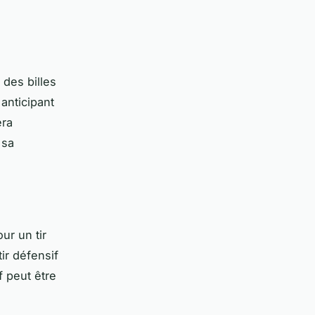
 des billes
 anticipant
era
 sa
ur un tir
tir défensif
f peut être