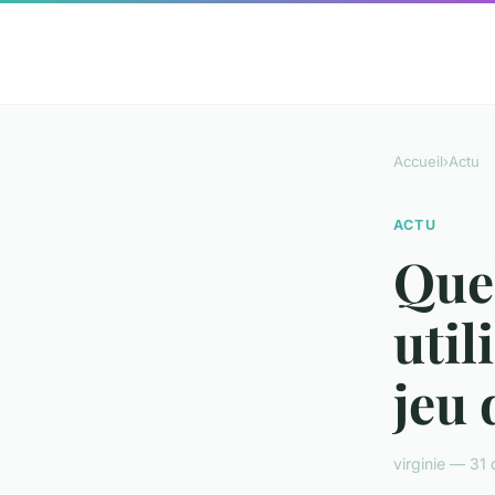
Accueil
›
Actu
ACTU
Quel
util
jeu 
virginie — 31