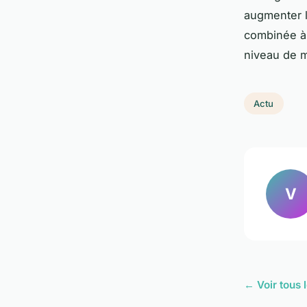
augmenter l
combinée à 
niveau de ma
Actu
V
← Voir tous l