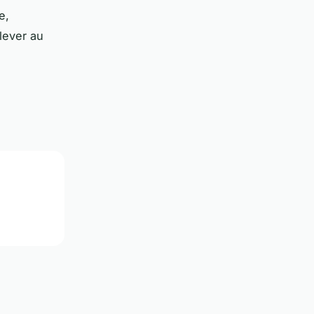
e,
lever au