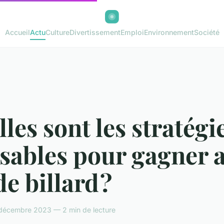
Accueil
Actu
Culture
Divertissement
Emploi
Environnement
Société
les sont les stratégi
isables pour gagner 
de billard ?
 décembre 2023 — 2 min de lecture