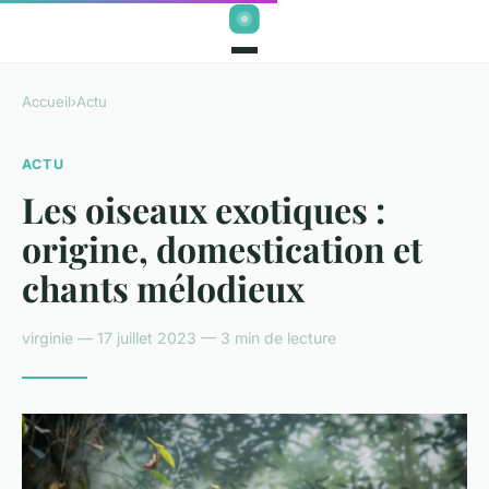
Accueil
›
Actu
ACTU
Les oiseaux exotiques :
origine, domestication et
chants mélodieux
virginie — 17 juillet 2023 — 3 min de lecture