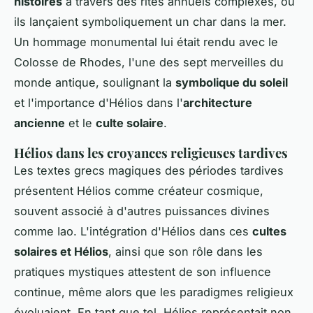
histoires
à travers des rites annuels complexes, où
ils lançaient symboliquement un char dans la mer.
Un hommage monumental lui était rendu avec le
Colosse de Rhodes, l'une des sept merveilles du
monde antique, soulignant la
symbolique du soleil
et l'importance d'Hélios dans l'
architecture
ancienne
et le
culte solaire
.
Hélios dans les croyances religieuses tardives
Les textes grecs magiques des périodes tardives
présentent Hélios comme créateur cosmique,
souvent associé à d'autres puissances divines
comme Iao. L'intégration d'Hélios dans ces
cultes
solaires et Hélios
, ainsi que son rôle dans les
pratiques mystiques attestent de son influence
continue, même alors que les paradigmes religieux
évoluaient. En tant que tel, Hélios représentait non