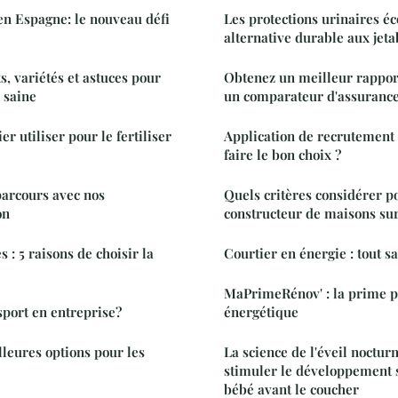
en Espagne: le nouveau défi
Les protections urinaires éc
alternative durable aux jeta
ts, variétés et astuces pour
Obtenez un meilleur rapport
 saine
un comparateur d'assurance
r utiliser pour le fertiliser
Application de recrutement
faire le bon choix ?
parcours avec nos
Quels critères considérer p
on
constructeur de maisons su
 : 5 raisons de choisir la
Courtier en énergie : tout sa
MaPrimeRénov' : la prime p
sport en entreprise?
énergétique
lleures options pour les
La science de l'éveil noctu
stimuler le développement s
bébé avant le coucher