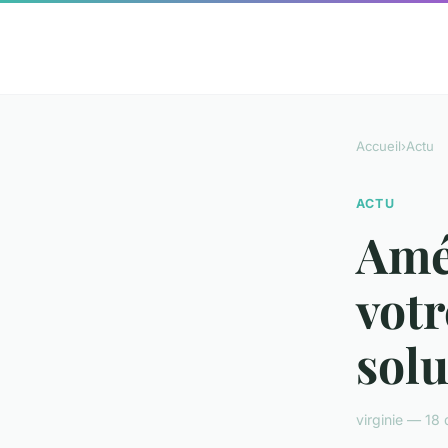
Accueil
›
Actu
ACTU
Amél
votr
solu
virginie — 18