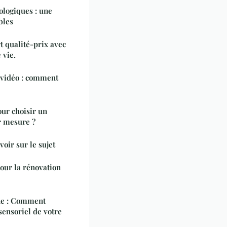
ologiques : une
bles
 qualité-prix avec
 vie.
 vidéo : comment
our choisir un
r mesure ?
voir sur le sujet
our la rénovation
rne : Comment
ensoriel de votre