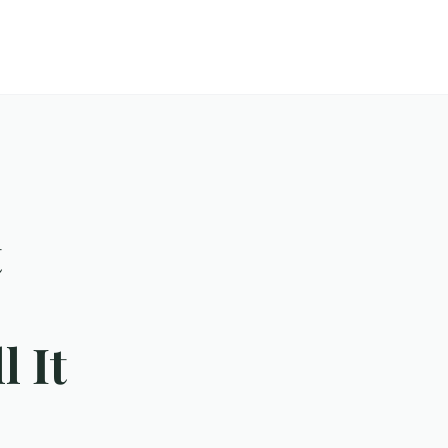
t
l It