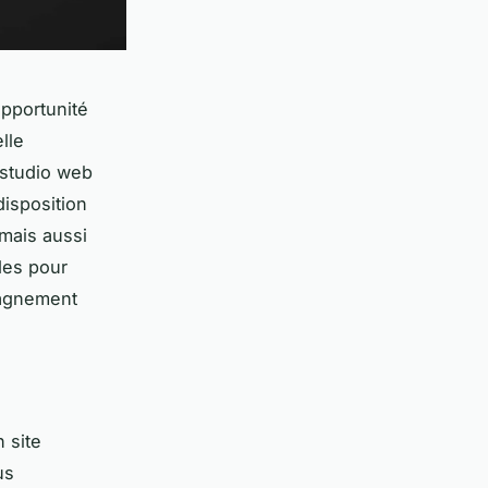
pportunité
lle
n studio web
disposition
mais aussi
des pour
agnement
 site
us