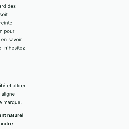
perd des
soit
reinte
on pour
 en savoir
e, n'hésitez
ité
et attirer
 aligne
re marque.
nt naturel
r
votre