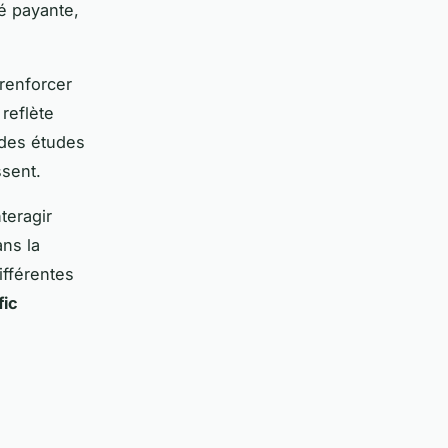
té payante,
renforcer
 reflète
 des études
ssent.
teragir
ans la
ifférentes
fic