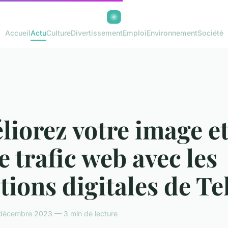
Accueil
Actu
Culture
Divertissement
Emploi
Environnement
Société
iorez votre image e
e trafic web avec les
tions digitales de Tel
 décembre 2023 — 3 min de lecture