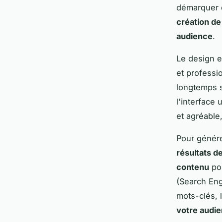
démarquer d
création de
audience
.
Le design es
et professio
longtemps 
l'interface 
et agréable
Pour génér
résultats d
contenu
pou
(Search Eng
mots-clés, 
votre audi