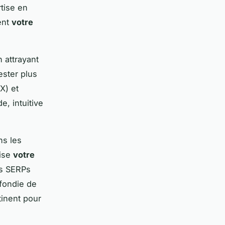
tise en
ent
votre
n attrayant
rester plus
UX) et
e, intuitive
ns les
mise
votre
es SERPs
fondie de
tinent pour