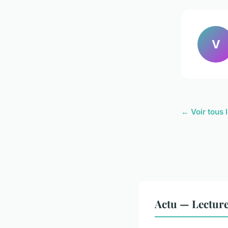
V
← Voir tous l
Actu — Lectur