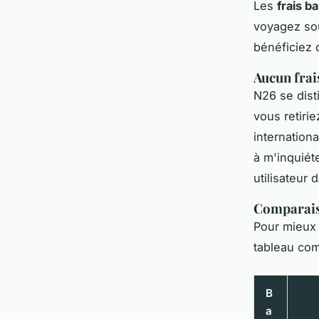
Les
frais b
voyagez sou
bénéficiez d
Aucun frai
N26 se dist
vous retiri
internation
à m'inquiét
utilisateur
Comparais
Pour mieux 
tableau com
B
a