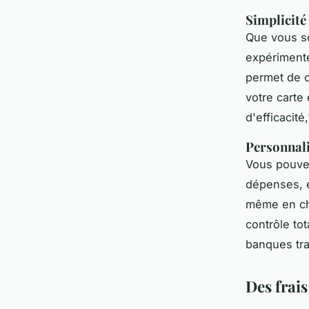
Simplicité 
Que vous so
expérimenté
permet de c
votre carte
d'efficacité,
Personnali
Vous pouvez
dépenses, e
même en cho
contrôle to
banques tra
Des frais