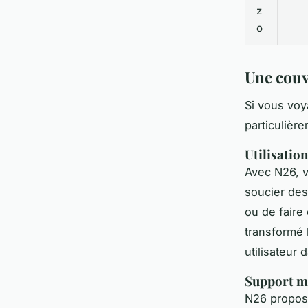
z
o
Une couv
Si vous voy
particulièr
Utilisatio
Avec N26, v
soucier des
ou de faire
transformé 
utilisateur
Support m
N26 propose 