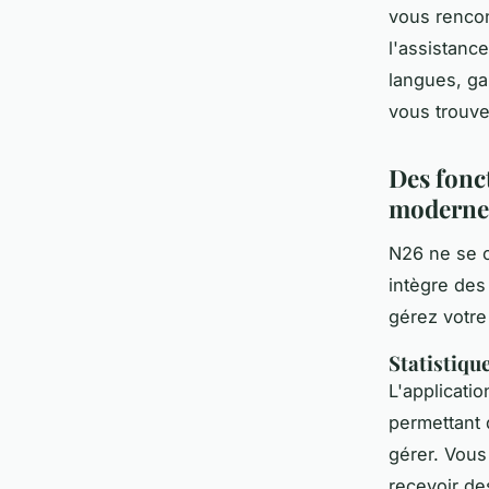
vous renco
l'assistanc
langues, ga
vous trouve
Des fonc
moderne
N26 ne se c
intègre de
gérez votre
Statistiqu
L'applicati
permettant
gérer. Vous
recevoir de