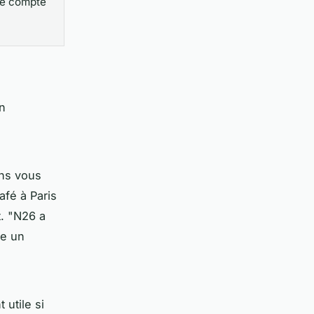
de compte
on
ans vous
afé à Paris
t.
"N26 a
e un
 utile si