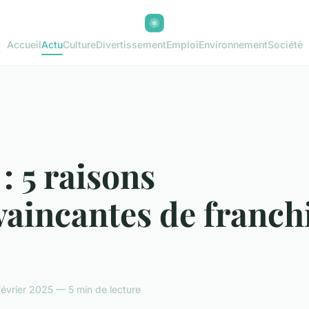
Accueil
Actu
Culture
Divertissement
Emploi
Environnement
Société
: 5 raisons
aincantes de franchi
 février 2025 — 5 min de lecture