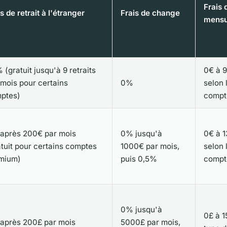
Frais 
s de retrait à l'étranger
Frais de change
mensu
 (gratuit jusqu'à 9 retraits
0€ à 
 mois pour certains
0%
selon 
ptes)
compt
après 200€ par mois
0% jusqu'à
0€ à 1
atuit pour certains comptes
1000€ par mois,
selon 
mium)
puis 0,5%
compt
0% jusqu'à
0£ à 1
après 200£ par mois
5000£ par mois,