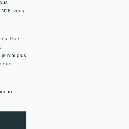
vous
c N26, vous
.
chés. Que
t
je n'ai plus
ne un
ici un