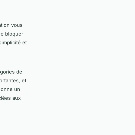
ation vous
de bloquer
implicité et
égories de
ortantes, et
 donne un
ciées aux