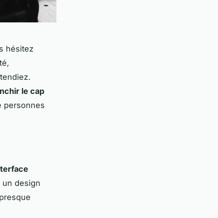
s hésitez
té,
ttendiez.
nchir le cap
de personnes
nterface
r un design
s presque