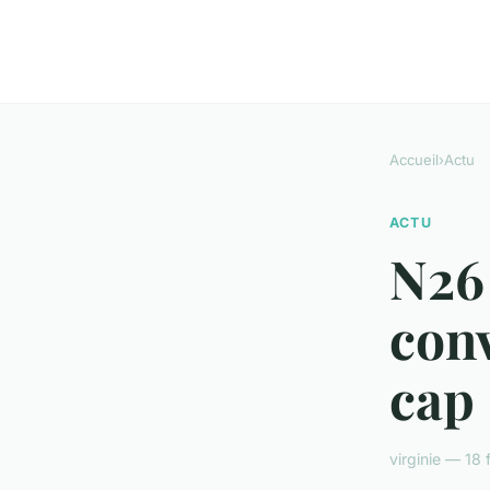
Accueil
›
Actu
ACTU
N26 
conv
cap
virginie — 18