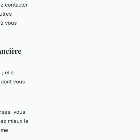
z contacter
utres
où vous
ancière
; elle
 dont vous
enses, vous
ez mieux le
même